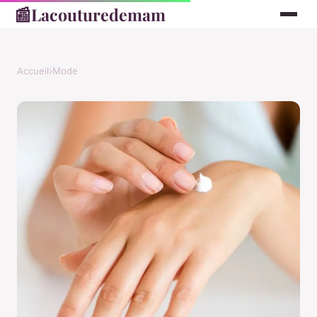
📰
Lacouturedemam
Accueil
›
Mode