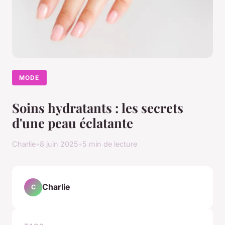
MODE
Soins hydratants : les secrets
d'une peau éclatante
Charlie
•
8 juin 2025
•
5 min de lecture
Charlie
C