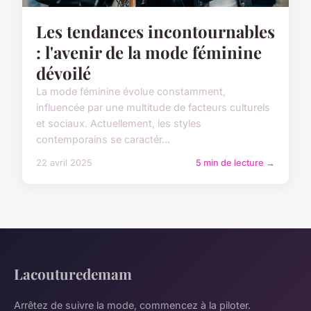
Les tendances incontournables
: l'avenir de la mode féminine
dévoilé
La mode féminine évolue constamment,
influencée par une multitude de facteurs culturels
et sociaux. Actuellement, les styles
contemporains se caractér...
22 avril 2025
5 min de lecture →
Lacouturedemam
Arrêtez de suivre la mode, commencez à la piloter.