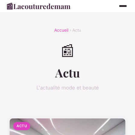
📰
Lacouturedemam
Accueil
› Actu
📰
Actu
L'actualité mode et beauté
ACTU