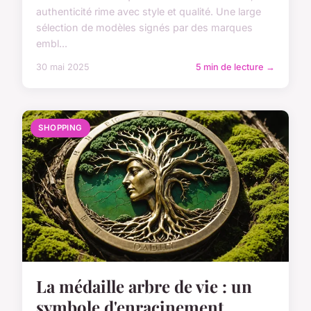
authenticité rime avec style et qualité. Une large
sélection de modèles signés par des marques
embl...
30 mai 2025
5 min de lecture →
SHOPPING
La médaille arbre de vie : un
symbole d'enracinement