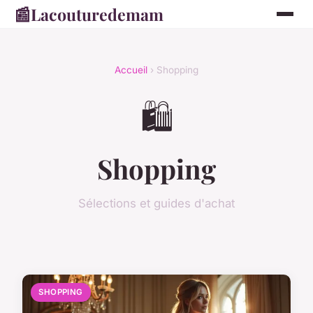
📰
Lacouturedemam
Accueil
› Shopping
🛍️
Shopping
Sélections et guides d'achat
SHOPPING