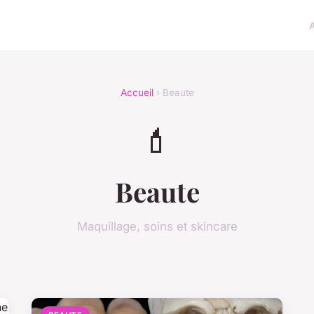
Accueil
› Beaute
💄
Beaute
Maquillage, soins et skincare