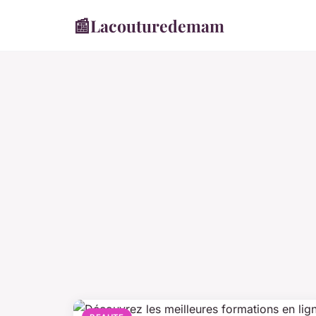
📰
Lacouturedemam