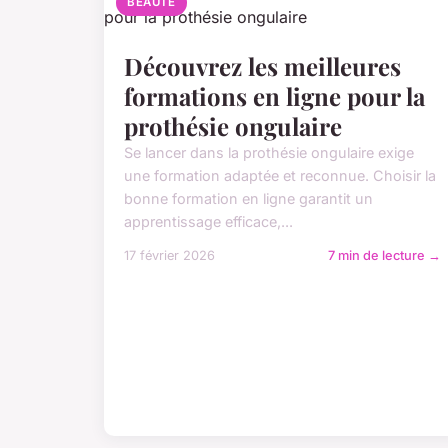
BEAUTE
Découvrez les meilleures
formations en ligne pour la
prothésie ongulaire
Se lancer dans la prothésie ongulaire exige
une formation adaptée et reconnue. Choisir la
bonne formation en ligne garantit un
apprentissage efficace,...
17 février 2026
7 min de lecture →