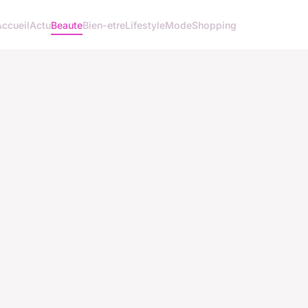
Accueil
Actu
Beaute
Bien-etre
Lifestyle
Mode
Shopping