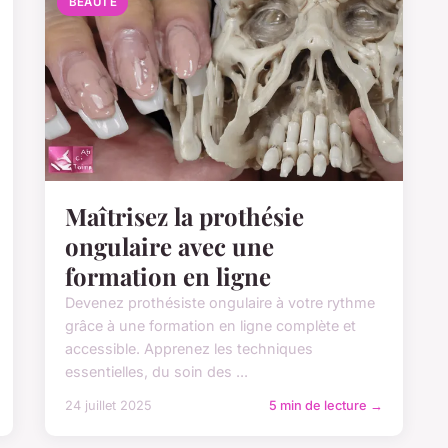
BEAUTE
Maîtrisez la prothésie
ongulaire avec une
formation en ligne
Devenez prothésiste ongulaire à votre rythme
grâce à une formation en ligne complète et
accessible. Apprenez les techniques
essentielles, du soin des ...
24 juillet 2025
5 min de lecture →