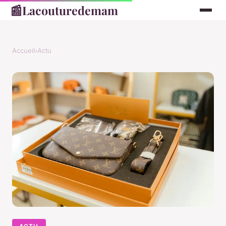
📰
Lacouturedemam
Accueil
›
Actu