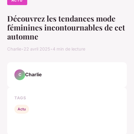
ACTU
Découvrez les tendances mode
féminines incontournables de cet
automne
Charlie
•
22 avril 2025
•
4 min de lecture
Charlie
C
TAGS
Actu