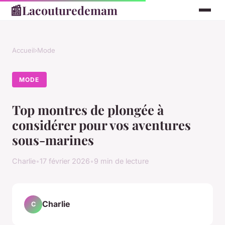
📰
Lacouturedemam
Accueil
›
Mode
MODE
Top montres de plongée à
considérer pour vos aventures
sous-marines
Charlie
•
17 février 2026
•
9 min de lecture
Charlie
C